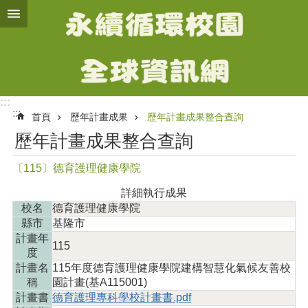
跳到主要內容區塊
進
階
搜
尋
:::
:::
首頁
歷年計畫成果
歷年計畫成果整合查詢
計
歷年計畫成果整合查詢
畫
簡
〔115〕德育護理健康學院
介
詳細執行成果
智
校名
德育護理健康學院
慧
縣市
基隆市
化
計畫年
氣
115
度
候
計畫名
115年度德育護理健康學院建構智慧化氣候友善校
友
稱
園計畫(基A115001)
善
計畫書
德育護理專科學校計畫書.pdf
校