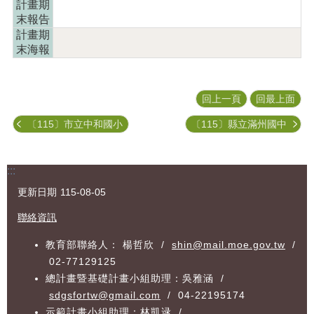
計畫期
園
末報告
專
計畫期
區
末海報
歷
年
計
回上一頁
回最上面
畫
成
〔115〕市立中和國小
〔115〕縣立滿州國中
果
訊
:::
息
公
更新日期
115-08-05
告
聯絡資訊
資
教育部聯絡人： 楊哲欣 /
shin@mail.moe.gov.tw
/
料
02-77129125
下
載
總計畫暨基礎計畫小組助理：吳雅涵 /
區
sdgsfortw@gmail.com
/ 04-22195174
示範計畫小組助理：林凱逯 /