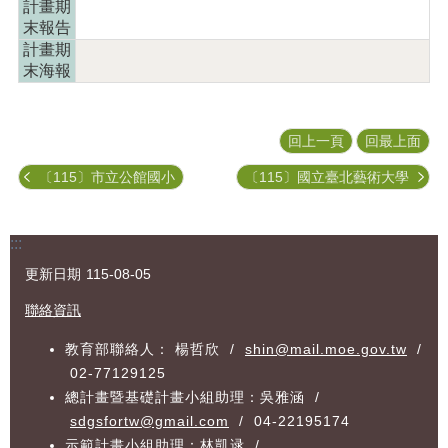
計畫期
園
末報告
專
計畫期
區
末海報
歷
年
計
回上一頁
回最上面
畫
成
〔115〕市立公館國小
〔115〕國立臺北藝術大學
果
訊
:::
息
公
更新日期
115-08-05
告
聯絡資訊
資
教育部聯絡人： 楊哲欣 /
shin@mail.moe.gov.tw
/
料
02-77129125
下
載
總計畫暨基礎計畫小組助理：吳雅涵 /
區
sdgsfortw@gmail.com
/ 04-22195174
示範計畫小組助理：林凱逯 /