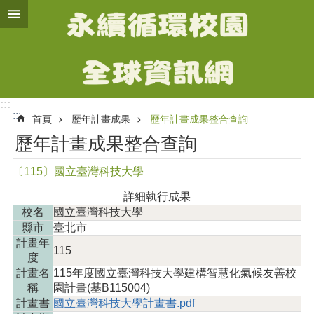
跳到主要內容區塊
進
階
搜
尋
:::
:::
首頁
歷年計畫成果
歷年計畫成果整合查詢
計
歷年計畫成果整合查詢
畫
簡
〔115〕國立臺灣科技大學
介
詳細執行成果
智
校名
國立臺灣科技大學
慧
縣市
臺北市
化
計畫年
氣
115
度
候
計畫名
115年度國立臺灣科技大學建構智慧化氣候友善校
友
稱
園計畫(基B115004)
善
計畫書
國立臺灣科技大學計畫書.pdf
校