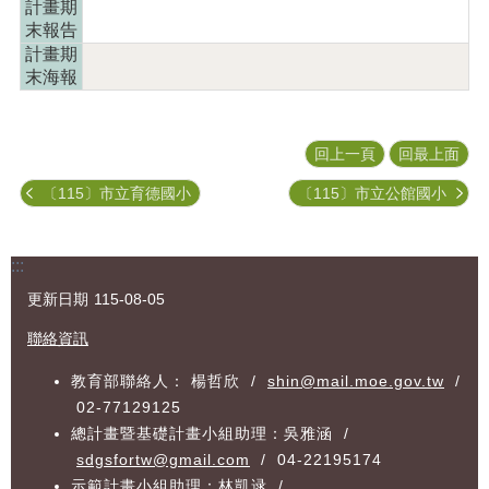
計畫期
園
末報告
專
計畫期
區
末海報
歷
年
計
回上一頁
回最上面
畫
成
〔115〕市立育德國小
〔115〕市立公館國小
果
訊
:::
息
公
更新日期
115-08-05
告
聯絡資訊
資
教育部聯絡人： 楊哲欣 /
shin@mail.moe.gov.tw
/
料
02-77129125
下
載
總計畫暨基礎計畫小組助理：吳雅涵 /
區
sdgsfortw@gmail.com
/ 04-22195174
示範計畫小組助理：林凱逯 /