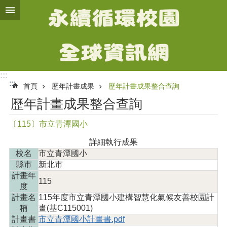
跳到主要內容區塊
進
階
搜
尋
:::
:::
首頁
歷年計畫成果
歷年計畫成果整合查詢
計
歷年計畫成果整合查詢
畫
簡
〔115〕市立青潭國小
介
詳細執行成果
智
校名
市立青潭國小
慧
縣市
新北市
化
計畫年
氣
115
度
候
計畫名
115年度市立青潭國小建構智慧化氣候友善校園計
友
稱
畫(基C115001)
善
計畫書
市立青潭國小計畫書.pdf
校