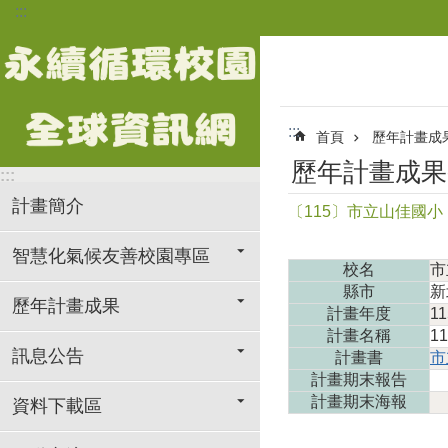
:::
跳到主要內容區塊
:::
首頁
歷年計畫成
歷年計畫成果
:::
計畫簡介
〔115〕市立山佳國小
智慧化氣候友善校園專區
校名
市
縣市
新
歷年計畫成果
計畫年度
11
計畫名稱
1
訊息公告
計畫書
市
計畫期末報告
計畫期末海報
資料下載區