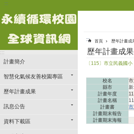
:::
跳到主要內容區塊
:::
首頁
歷年計畫成
歷年計畫成果
:::
計畫簡介
〔115〕市立民義國小
智慧化氣候友善校園專區
校名
市
縣市
新
歷年計畫成果
計畫年度
11
計畫名稱
1
訊息公告
計畫書
市
計畫期末報告
計畫期末海報
資料下載區