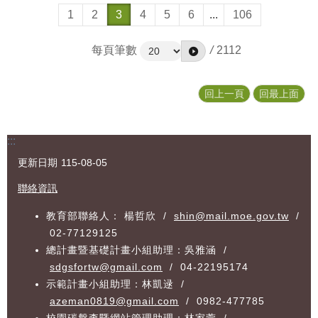
1
2
3
4
5
6
...
106
每頁筆數
/
2112
回上一頁
回最上面
:::
更新日期
115-08-05
聯絡資訊
教育部聯絡人： 楊哲欣 /
shin@mail.moe.gov.tw
/
02-77129125
總計畫暨基礎計畫小組助理：吳雅涵 /
sdgsfortw@gmail.com
/ 04-22195174
示範計畫小組助理：林凱逯 /
azeman0819@gmail.com
/ 0982-477785
校園碳盤查暨網站管理助理：林家萱 /