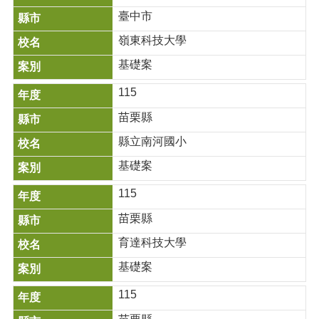
園
臺中市
專
區
嶺東科技大學
歷
基礎案
年
115
計
畫
苗栗縣
成
果
縣立南河國小
訊
基礎案
息
115
公
告
苗栗縣
資
育達科技大學
料
下
基礎案
載
115
區