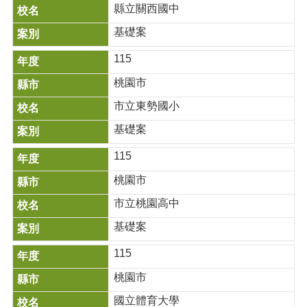
縣立關西國中
計
畫
基礎案
徵
件
115
專
區
桃園市
市立東勢國小
回
基礎案
首
頁
115
網
桃園市
站
導
市立桃園高中
覽
基礎案
外
115
部
使
桃園市
用
者
國立體育大學