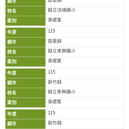
苗栗縣
互
動
縣立頂埔國小
交
基礎案
流
期
115
末
苗栗縣
成
果
縣立東興國小
填
基礎案
寫
115
減
碳
新竹縣
行
動
縣立華興國小
徵
基礎案
件
專
115
區
新竹縣
✏️