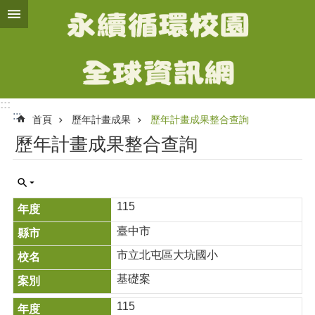
跳到主要內容區塊
進
階
搜
尋
:::
:::
首頁
歷年計畫成果
歷年計畫成果整合查詢
計
歷年計畫成果整合查詢
畫
簡
介
智
115
慧
臺中市
化
氣
市立北屯區大坑國小
候
友
基礎案
善
校
115