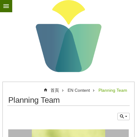
跳到主要內容區塊
進
階
搜
尋
最
新
消
息
首頁
EN Content
Planning Team
關
於
Planning Team
苗
圃
苗
圃
教