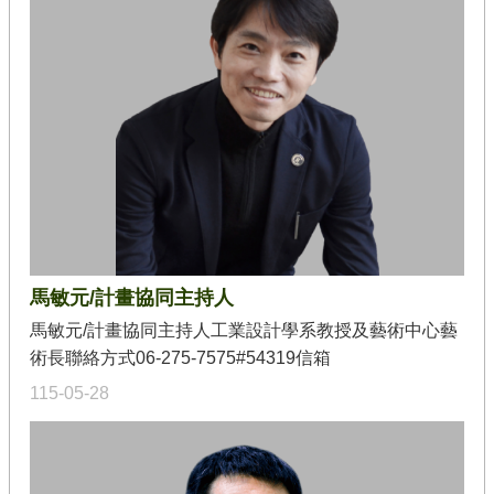
用，包括：工程資訊與知識管理系統、工程計算模擬、
相
創新工程教育、地震與防災工程、平行與分散式計算、
關
辦
物件導向系統開發等。
法
教
練
授
證
流
程
馬敏元/計畫協同主持人
E
N
馬敏元/計畫協同主持人工業設計學系教授及藝術中心藝
C
o
術長聯絡方式06-275-7575#54319信箱
n
mamy@mail.ncku.edu.tw現為工業設計學系教授及藝術
115-05-28
t
中心藝術長，將透過藝術中心推動「美・育・藝・流」
e
n
之平臺與活動，連結城市、產業資源，提升校園美育氛
t
圍。日本千葉大學（Chiba University, Japan）設計科學