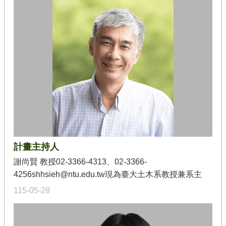
練
團
夥
伴
學
校
苗
圃
聯
盟
活
計畫主持人
動
成
謝尚賢 教授02-3366-4313、02-3366-
果
4256shhsieh@ntu.edu.tw現為臺大土木系教授兼系主
任、兼工程資訊模擬與管理研究中心（簡稱BIM研究中
公
115-05-28
心）主任。曾任國立臺灣大學國際事務處副國際長、土
版
教
木工程學系副主任、及學生事務處課外活動指導組組
材
長。研究範疇主要在資訊技術在土木工程上之整合應