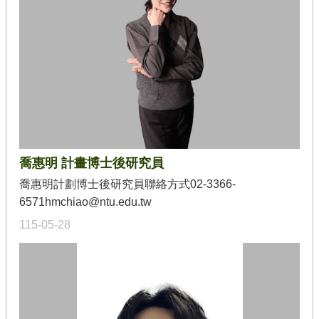
創新教師職前與在職教育的方法。」現任職於國立中央
大學，在學習與教學研究所暨師資培育中心擔任專任副
教授。研究專長：教師設計能力素養導向教學協同問題
解決協同論證遊戲式學習設計研究法質性研究授課領
域：課程發展與設計教學與學習原理學習理論質性研究
設計研究法工具與思考設計思考等曾開設之進階工作坊
主題概述：第一次設計「設計思考」課程就上手(素養體
驗篇)第一次設計「設計思考」課程就上手(心法篇)第一
次設計「設計思考」課程就上手 (實作篇)第一次設計
喬惠明 計畫博士後研究員
「設計思考」學習評量就上手(心法篇)第一次設計「設計
思考」學習評量就上手(實作篇)教育桌遊設計思考設計思
喬惠明計劃博士後研究員聯絡方式02-3366-
考深度體驗運用設計思考設計跨領域合作問題解決課程
6571hmchiao@ntu.edu.tw
結合設計思考的STEAM課程設計
115-05-28