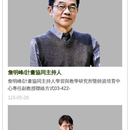
博士（Ph.D. in Design Science）。學術研究範圍著重
新
工
於以感性工學、魅力工學的方法輔助產品創新、以及創
程
新使用者的感性體驗。曾主持（PＩ）跨領域整合性創
徵
新人才培育計畫（教育部）多年，致力以設計思考
件
（Design Thinking）落實於跨校合作之創新整合教育
專
「智慧種子聯盟」，以設計思考開發D立方的人才培育
區
模式，配合場域實習培養具備發現（Discover）真實場
域問題、發展解決方案（Develop）的創新能力，實作
回
傳遞（Deliver) 成果的能力。
首
頁
詹明峰/計畫協同主持人
網
詹明峰/計畫協同主持人學習與教學研究所暨師資培育中
站
心專任副教授聯絡方式03-422-
導
覽
7151#33860mingfongjan@gmail.com「21世紀的教師
115-05-28
是學習者的經驗設計師與引導者，教授學科領域與核心
素養的思維方法與實踐經驗，讓學習者成為知識的批判
者與創造者。為了實踐上述的理想，我們要從改造當前
不深不廣的學習文化開始，重新思考師資培育的目標，