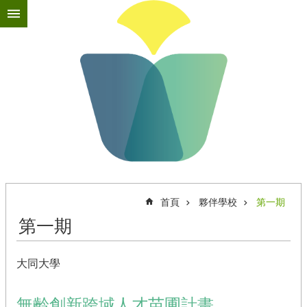
跳到主要內容區塊
進
階
搜
尋
最
新
消
息
首頁
夥伴學校
第一期
關
於
第一期
苗
圃
大同大學
苗
圃
教
無齡創新跨域人才苗圃計畫