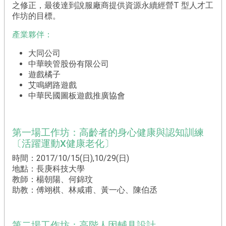
之修正，最後達到說服廠商提供資源永續經營T 型人才工
相
作坊的目標。
關
產業夥伴：
辦
法
大同公司
中華映管股份有限公司
教
遊戲橘子
練
艾鳴網路遊戲
授
中華民國圖板遊戲推廣協會
證
流
程
第一場工作坊：高齡者的身心健康與認知訓練
E
〔活躍運動X健康老化〕
N
C
時間：2017/10/15(日),10/29(日)
o
地點：長庚科技大學
n
教師：楊朝陽、何錦玟
t
助教：傅翊棋、林咸甫、黃一心、陳伯丞
e
n
t
第二場工作坊：高階人因輔具設計