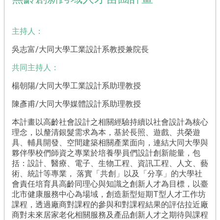
練
團
主持人：
夥
伴
吳志富/大同大學工業設計系教授兼院長
學
校
共同主持人：
苗
楊朝陽/大同大學工業設計系助理教授
圃
陳彥甫/大同大學媒體設計系助理教授
聯
盟
本計畫以高齡社會設計之相關經驗持續以社會設計為核心
理念，以釐清銀髮需求為本，基於長照、遊戲、共榮遊
活
具、輔具開發、空間建築相關產業面向，連結大同大學與
動
夥伴學校們師資之專業於培養學員們設計創新能量，包
成
括：設計、醫療、電子、生物工程、資訊工程、人文、藝
果
術、統計等專業， 落實「共創」以及「分享」的大學社
會責任培育具高齡同理心與知識之創新人才為目標，以臺
公
北市健康服務中心為場域，創造新型短期T型人才工作坊
版
課程，透過廠商對課程的參與和對課程結果的評估拉近廠
教
商對未來居家老化相關服務及產品創新人才之期待與課程
材