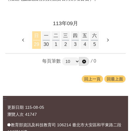
果
教
學
113年09月
資
源
日
一
二
三
四
五
六
活
29
30
1
2
3
4
5
動
照
片
每頁筆數
/
0
回
回上一頁
回最上面
首
頁
:::
網
站
更新日期
115-08-05
導
瀏覽人次
41747
覽
⭓教育部資訊及科技教育司 106214 臺北市大安區和平東路二段