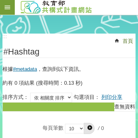
搜
跳到主要內容區塊
尋
進
:::
首頁
階
搜
#Hashtag
尋
根據
#metadata
，查詢到以下資訊。
約有 0 項結果 (搜尋時間：0.13 秒)
關
於
排序方式：
勾選項目：
列印
分享
我
查無資料
們
最
新
每頁筆數
/
0
訊