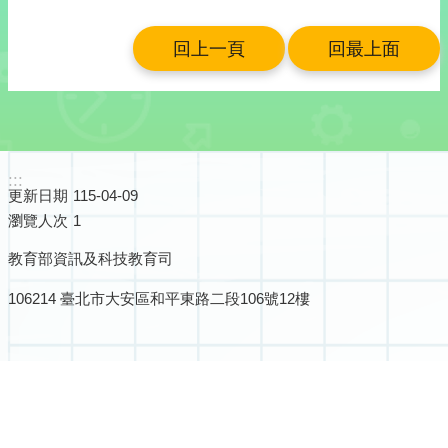
息
回上一頁
回最上面
活
動
訊
息
相
:::
關
更新日期
115-04-09
連
瀏覽人次
1
結
教育部資訊及科技教育司
回
106214 臺北市大安區和平東路二段106號12樓
首
頁
網
站
導