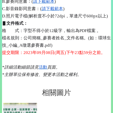
覽
B.
參賽同意書：
(
請下載範本
)
C.
影音錄影同意書：
(
請下載範本
)
教
D.
照片電子檔
(
解析度不小於
72dpi
，單邊尺寸
600px
以上
)
育
▋
文件格式：
部
格 式：字型不得小於
12
級字，輸出為
PDF
檔案
。
資
檔名規則：公司簡稱
_
參賽者姓名
_
文件名稱。
(
如：環球生
訊
安
技
_
小編
_A
徵選參賽書
.pdf)
全
提交期限：
2023
年
09
月
08
日
(
周五
)
下午
23
點
59
分之前。
及
隱
*
詳細活動細節請見
活動
頁面。
私
*
主辦單位保有修改、變更本活動之權利。
權
政
策
相關圖片