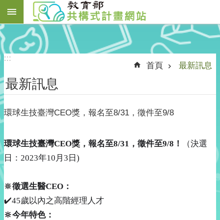
搜
跳到主要內容區塊
尋
進
:::
首頁
最新訊息
階
搜
最新訊息
尋
環球生技臺灣CEO獎，報名至8/31，徵件至9/8
關
環球生技臺灣
CEO
獎，報名至
8/31
，徵件至
9/8
！
（決選
於
日：
2023
年
10
月
3
日
)
我
們
🔆
徵選生醫
CEO
：
最
✔
45
歲以內之高階經理人才
新
訊
🔆
今年特色：