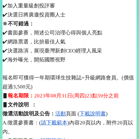
息
✔
加入重量級創投評審
✔
決選日將廣邀投資圈人士
活
動
🔆
不可錯過：
訊
✔
書面參賽，簡述公司治理心得與個人亮點
息
✔
網路票選，比拚最佳人氣
相
✔
決選路演，展現臺灣新創
CEO
經理人風采
關
✔
海外曝光，開拓國際視野
連
結
報名即可獲得一年期環球生技雜誌
+
升級網路會員。
(
價值
超過
3,500
元
)
回
▋
報名期限：
2023
年
08
月
31
日
(
周四
)23
點
59
分之前
首
頁
▋
文件說明
：
徵選活動說明及公告：
活動
頁面
(
下載說明書
)
網
A.
徵選參賽書：
(
請下載範本
)
內容
20
頁以內，附件
20
頁以
站
內。
導