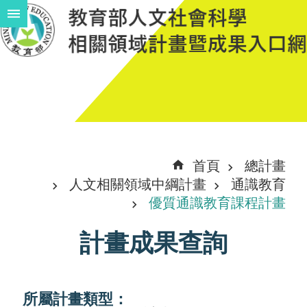
跳到主要內容區塊
進
階
搜
尋
計
首頁
總計畫
畫
人文相關領域中綱計畫
通識教育
說
優質通識教育課程計畫
明
計畫成果查詢
中
程
計
所屬計畫類型：