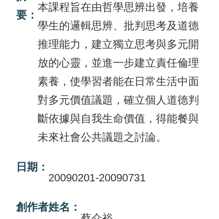
本課程旨在由哲學思辨出發，培養
要：
活
學生的邏輯思辨、批判思考及道德
動
推理能力，建立獨立思考與多元開
訊
放的心靈，並進一步建立責任倫理
息
素養，使學習者能在日常生活中面
檔
對多元價值議題，確立個人道德判
案
斷依據與自我生命價值，得能餐與
下
載
未來社會公共議題之討論。
相
日期：
關
20090201-20090731
網
站
創作者姓名：
蔡介裕