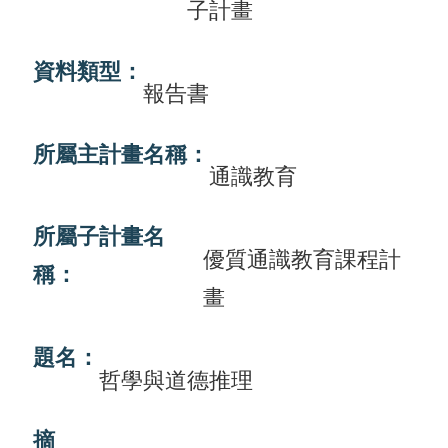
子計畫
畫
計
資料類型：
報告書
畫
申
所屬主計畫名稱：
請
通識教育
計
所屬子計畫名
畫
優質通識教育課程計
成
稱：
畫
果
最
題名：
哲學與道德推理
新
訊
摘
息