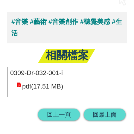
回
首
#音樂
#藝術
#音樂創作
#聽覺美感
#生
頁
活
網
相關檔案
站
導
0309-Dr-032-001-i
覽
pdf(17.51 MB)
回上一頁
回最上面