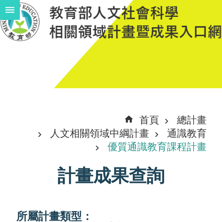
跳到主要內容區塊
進
階
搜
尋
計
首頁
總計畫
畫
人文相關領域中綱計畫
通識教育
說
優質通識教育課程計畫
明
計畫成果查詢
中
程
計
所屬計畫類型：