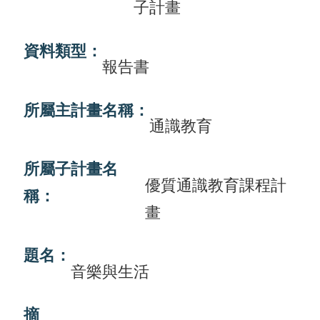
子計畫
畫
計
資料類型：
報告書
畫
申
所屬主計畫名稱：
請
通識教育
計
所屬子計畫名
畫
優質通識教育課程計
成
稱：
畫
果
最
題名：
音樂與生活
新
訊
摘
息