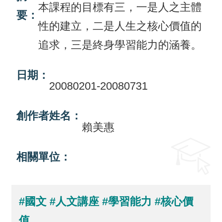
本課程的目標有三，一是人之主體
要：
活
性的建立，二是人生之核心價值的
動
追求，三是終身學習能力的涵養。
訊
息
日期：
20080201-20080731
檔
案
創作者姓名：
下
賴美惠
載
相關單位：
相
關
網
#國文
#人文講座
#學習能力
#核心價
站
值