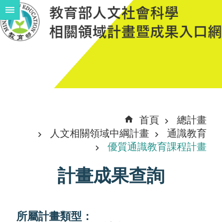
跳到主要內容區塊
進
階
搜
尋
計
首頁
總計畫
畫
人文相關領域中綱計畫
通識教育
說
優質通識教育課程計畫
明
計畫成果查詢
中
程
計
所屬計畫類型：