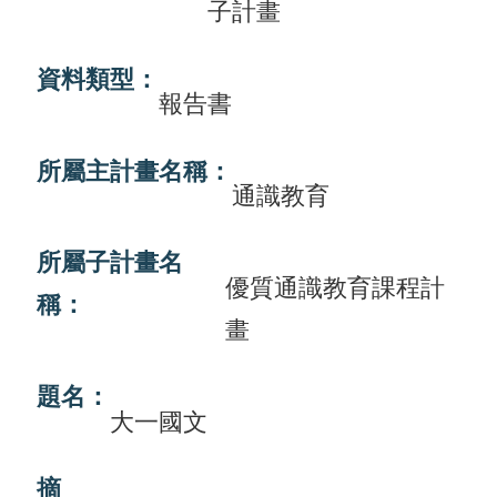
子計畫
畫
計
資料類型：
報告書
畫
申
所屬主計畫名稱：
請
通識教育
計
所屬子計畫名
畫
優質通識教育課程計
成
稱：
畫
果
最
題名：
大一國文
新
訊
摘
息