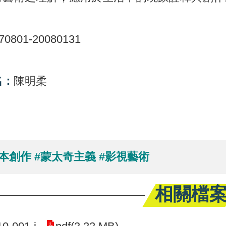
70801-20080131
名：
陳明柔
：
劇本創作
#蒙太奇主義
#影視藝術
相關檔