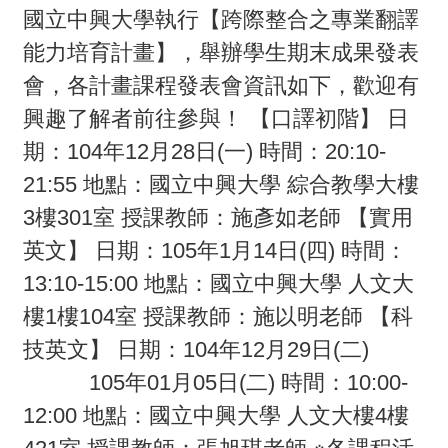
畫
國立中興大學執行【跨際整合之專業翻譯
能力培育計畫】，舉辦學生期末成果發表
計
會，各計畫課程發表會資訊如下，歡迎有
畫
興趣了解者前往參與！ 【口譯初階】 日
申
期：104年12月28日(一) 時間：20:10-
請
21:55 地點：國立中興大學 綜合教學大樓
計
3樓301室 授課教師：施彥如老師 【實用
畫
英文】 日期：105年1月14日(四) 時間：
成
13:10-15:00 地點：國立中興大學 人文大
果
樓1樓104室 授課教師：施以明老師 【科
最
技英文】 日期：104年12月29日(二)
新
105年01月05日(二) 時間：10:00-
訊
12:00 地點：國立中興大學 人文大樓4樓
息