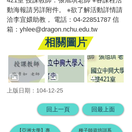
421室 授課教師：張旭琪老師 ※各課程活
動海報請另詳附件。 ※欲了解活動詳情請
活
洽李宜嬛助教， 電話：04-22851787 信
動
箱：yhlee@dragon.nchu.edu.tw
訊
息
相關圖片
檔
案
下
載
上版日期：104-12-25
相
關
回上一頁
回最上面
網
站
【亞洲大學】專
種子師資培訓系