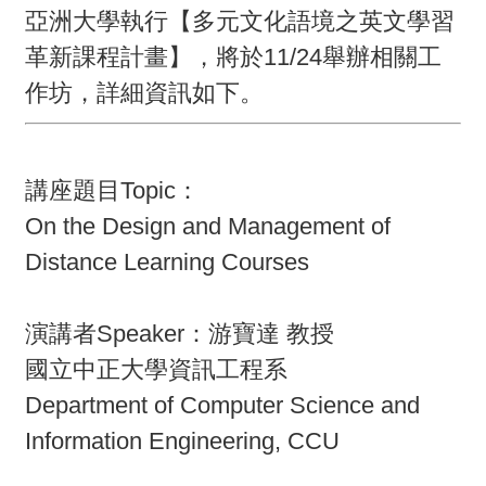
畫
亞洲大學執行【多元文化語境之英文學習
革新課程計畫】，將於11/24舉辦相關工
計
作坊，詳細資訊如下。
畫
申
請
講座題目Topic：
計
On the Design and Management of
畫
Distance Learning Courses
成
果
演講者Speaker：游寶達 教授
國立中正大學資訊工程系
最
Department of Computer Science and
新
Information Engineering, CCU
訊
息