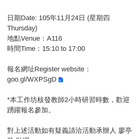
活
日期Date: 105年11月24日 (星期四
動
Thursday)
訊
地點Venue：A116
息
時間Time：15:10 to 17:00
檔
案
報名網址Register website：
下
goo.gl/WXPSgD
載
*本工作坊核發教師2小時研習時數，歡迎
相
踴躍報名參加。
關
網
站
對上述活動如有疑義請洽活動承辦人 廖亭