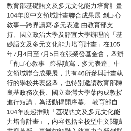
畫
教育部基礎語文及多元文化能力培育計畫
104年度中文領域計畫聯合成果展 創□‧心
計
敘事―跨界讀寫‧多元表達 由教育部支
畫
持、國立政治大學及靜宜大學辦理的「基
申
礎語文及多元文化能力培育計畫」在105
請
年7月4日至7月5日在張榮發基金會，舉辦
計
「創□˙心敘事─跨界讀寫．多元表達」中
畫
文領域聯合成果展，共有46所參與計畫執
成
行的學校共襄盛舉，也特別邀請教育部陳
果
良基政務次長、國立臺灣大學葉丙成教授
最
進行短講，為活動揭開序幕。 教育部自
新
104年度起推動「基礎語文及多元文化能
訊
力培育計畫」，內容包括全校型中文閱讀
息