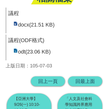
回
議程
首
頁
docx(21.51 KB)
網
議程(ODF格式)
站
odt(23.06 KB)
導
覽
上版日期：105-07-03
回上一頁
回最上面
【亞洲大學】
「人文及社會科
9/26(一) 10:10-
學知識跨界應用