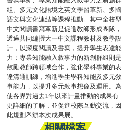
書寫革新、專業知能融入敘事力之新創群
組、多元文化語境之英文學習革新、多國
活
語文與文化連結等課程推動。其中全校型
動
中文閱讀書寫革新是促進教師形成團隊，
訊
透過共同編撰大一中文課程教材及教學設
息
計，以深度閱讀及書寫，提升學生表達能
檔
力；專業知能融入敘事力的新創群組則是
案
鼓勵教師跨領域合作，強化學科專業的表
下
達溝通訓練，增進學生學科知能及多元敘
載
事能力，以提升多元敘事想像及運用。為
相
使各界對過去1年以來計畫推動的成果有
關
更詳細的了解，並促進校際互動交流，因
網
此規劃舉辦本次成果展。
站
相關檔案