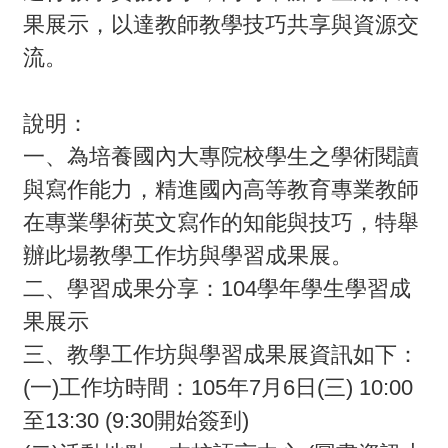
果展示，以達教師教學技巧共享與資源交
活
流。
動
訊
說明：
息
一、為培養國內大專院校學生之學術閱讀
檔
與寫作能力，精進國內高等教育專業教師
案
在專業學術英文寫作的知能與技巧，特舉
下
辦此場教學工作坊與學習成果展。
載
二、學習成果分享：104學年學生學習成
果展示
相
三、教學工作坊與學習成果展資訊如下：
關
網
(一)工作坊時間：105年7月6日(三) 10:00
站
至13:30 (9:30開始簽到)