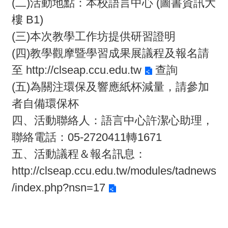
(二)活動地點：本校語言中心 (圖書資訊大
回
樓 B1)
首
(三)本次教學工作坊提供研習證明
頁
(四)教學觀摩暨學習成果展議程及報名請
至
http://clseap.ccu.edu.tw
查詢
網
(五)為關注環保及響應紙杯減量，請參加
站
者自備環保杯
導
四、活動聯絡人：語言中心許潔心助理，
覽
聯絡電話：05-2720411轉1671
五、活動議程＆報名訊息：
http://clseap.ccu.edu.tw/modules/tadnews
/index.php?nsn=17