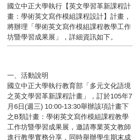
畫
國立中正大學執行【英文學習革新課程計
畫：學術英文寫作模組課程設計】計畫，
計
將辦理「學術英文寫作模組課程教學工作
畫
坊暨學習成果展」，詳細資訊如下。
申
請
計
畫
一、活動說明
成
國立中正大學執行教育部「多元文化語境
果
之英文學習革新課程計畫」，訂於105年7
月6日(週三) 10:00-13:30舉辦該項計畫下
最
之B類計畫：學術英文寫作模組課程教學
新
工作坊暨學習成果展，邀請專業英文教師
訊
進行教學實務分享，同時舉辦學生期末成
息