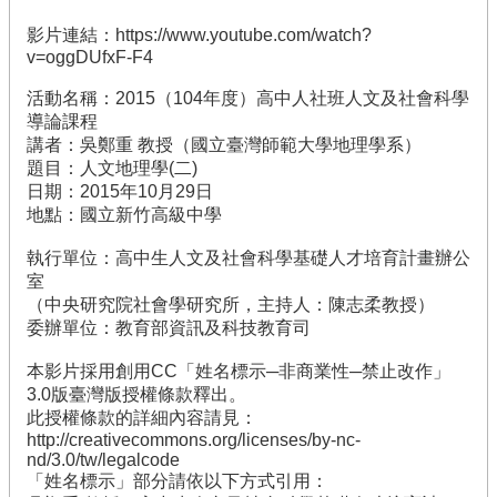
果
影片連結：https://www.youtube.com/watch?
訊
v=oggDUfxF-F4
息
專
活動名稱：2015（104年度）高中人社班人文及社會科學
區
導論課程
講者：吳鄭重 教授（國立臺灣師範大學地理學系）
檔
題目：人文地理學(二)
案
日期：2015年10月29日
下
地點：國立新竹高級中學
載
執行單位：高中生人文及社會科學基礎人才培育計畫辦公
活
室
動
（中央研究院社會學研究所，主持人：陳志柔教授）
花
委辦單位：教育部資訊及科技教育司
絮
本影片採用創用CC「姓名標示─非商業性─禁止改作」
相
3.0版臺灣版授權條款釋出。
關
此授權條款的詳細內容請見：
網
http://creativecommons.org/licenses/by-nc-
站
nd/3.0/tw/legalcode
「姓名標示」部分請依以下方式引用：