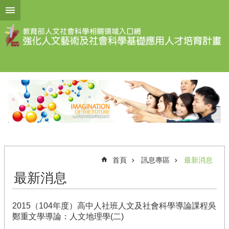
跳到主要內容區塊
進
階
搜
尋
計
畫
說
明
計
畫
首頁
訊息專區
最新消息
申
最新消息
請
計
2015（104年度）高中人社班人文及社會科學導論課程吳
畫
鄭重文學導論：人文地理學(二)
成