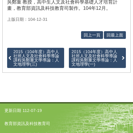
吳鄭重 教授，高中生人文及社會科學基礎人才培育計
回
畫，教育部資訊及科技教育司製作。104年12月。
首
頁
上版日期：104-12-31
回
人
回上一頁
回最上面
文
科
2015（104年度）高中人
2015（104年度）高中人
學
社班人文及社會科學導論
社班人文及社會科學導論
教
課程吳鄭重文學導論：人
課程吳鄭重文學導論：人
文地理學(三)
文地理學(一)
育
計
畫
首
頁
網
站
更新日期
112-07-19
導
覽
教育部資訊及科技教育司
聯