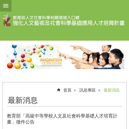
跳到主要內容區塊
進
階
搜
尋
計
畫
說
明
計
畫
首頁
訊息專區
最新消息
申
最新消息
請
計
教育部「高級中等學校人文及社會科學基礎人才培育計
畫
畫」徵件公告
成