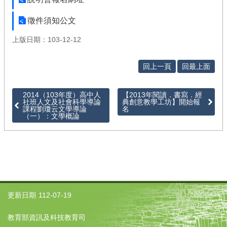
絡
我
徵件須知公文
們
上版日期：103-12-12
回上一頁
回最上面
2014（103年度）高中人
【2013年閱讀．書寫．經
社班人文及社會科學導論
典創意教學工坊】開始報
課程劉瓊云文學導論
名
（一）：文學概論
更新日期
112-07-19
教育部資訊及科技教育司