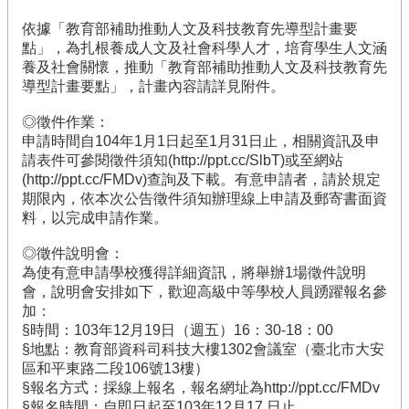
果
依據「教育部補助推動人文及科技教育先導型計畫要
訊
點」，為扎根養成人文及社會科學人才，培育學生人文涵
息
養及社會關懷，推動「教育部補助推動人文及科技教育先
專
導型計畫要點」，計畫內容請詳見附件。
區
◎徵件作業：
檔
申請時間自104年1月1日起至1月31日止，相關資訊及申
案
請表件可參閱徵件須知(http://ppt.cc/SlbT)或至網站
下
(http://ppt.cc/FMDv)查詢及下載。有意申請者，請於規定
載
期限內，依本次公告徵件須知辦理線上申請及郵寄書面資
料，以完成申請作業。
活
動
◎徵件說明會：
花
為使有意申請學校獲得詳細資訊，將舉辦1場徵件說明
絮
會，說明會安排如下，歡迎高級中等學校人員踴躍報名參
加：
相
§時間：103年12月19日（週五）16：30-18：00
關
§地點：教育部資科司科技大樓1302會議室（臺北市大安
網
區和平東路二段106號13樓）
站
§報名方式：採線上報名，報名網址為http://ppt.cc/FMDv
§報名時間：自即日起至103年12月17 日止