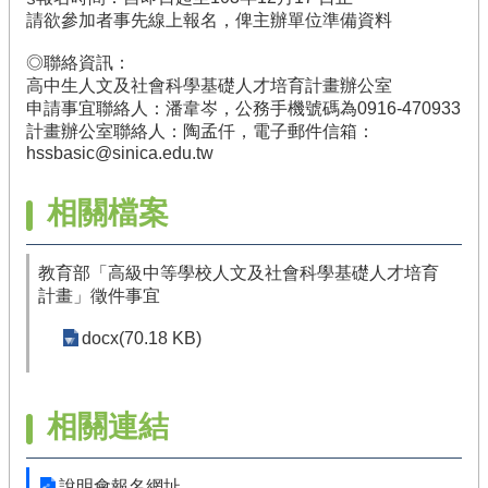
回
請欲參加者事先線上報名，俾主辦單位準備資料
首
頁
◎聯絡資訊：
高中生人文及社會科學基礎人才培育計畫辦公室
回
申請事宜聯絡人：潘韋岑，公務手機號碼為0916-470933
人
計畫辦公室聯絡人：陶孟仟，電子郵件信箱：
文
hssbasic@sinica.edu.tw
科
學
相關檔案
教
育
計
教育部「高級中等學校人文及社會科學基礎人才培育
畫
計畫」徵件事宜
首
頁
docx(70.18 KB)
網
站
相關連結
導
覽
聯
說明會報名網址