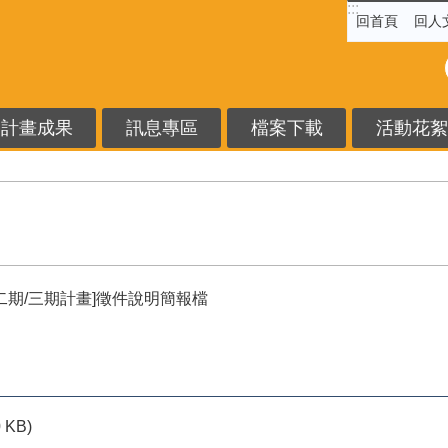
:::
回首頁
回人
計畫成果
訊息專區
檔案下載
活動花絮
二期/三期計畫]徵件說明簡報檔
0 KB)