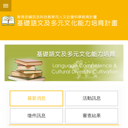
跳到主要內容區塊
進
階
搜
尋
計
畫
說
明
計
畫
申
最新消息
活動訊息
請
計
徵件訊息
審查結果
畫
成