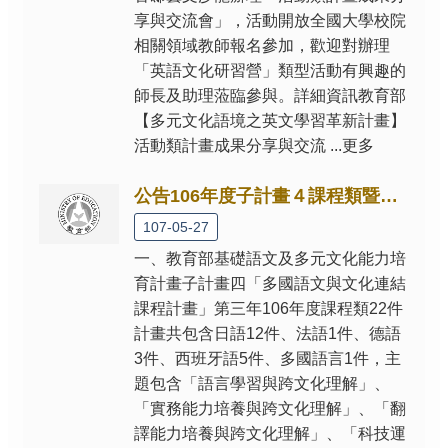
回
享與交流會」，活動開放全國大學校院
首
相關領域教師報名參加，歡迎對辦理
頁
「英語文化研習營」類型活動有興趣的
回
師長及助理蒞臨參與。詳細資訊教育部
人
【多元文化語境之英文學習革新計畫】
文
活動類計畫成果分享與交流 ...更多
科
學
公告106年度子計畫４課程類暨活動類受補助學校成果網站
教
育
107-05-27
計
一、教育部基礎語文及多元文化能力培
畫
首
育計畫子計畫四「多國語文與文化連結
頁
課程計畫」第三年106年度課程類22件
計畫共包含日語12件、法語1件、德語
網
3件、西班牙語5件、多國語言1件，主
站
題包含「語言學習與跨文化理解」、
導
覽
「實務能力培養與跨文化理解」、「翻
譯能力培養與跨文化理解」、「科技運
聯