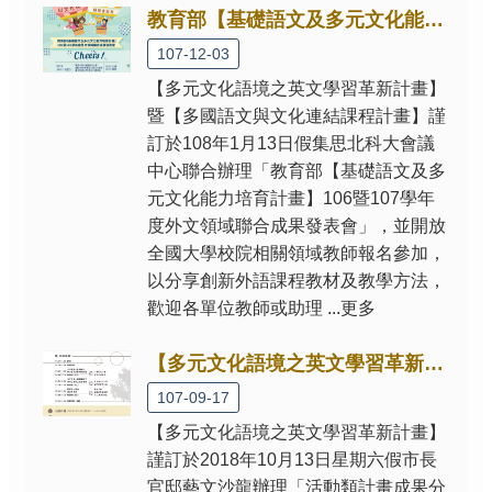
果
教育部【基礎語文及多元文化能力培育計畫】106暨107學年度外文領域聯合成果發表會
訊
107-12-03
息
【多元文化語境之英文學習革新計畫】
專
區
暨【多國語文與文化連結課程計畫】謹
訂於108年1月13日假集思北科大會議
檔
中心聯合辦理「教育部【基礎語文及多
案
元文化能力培育計畫】106暨107學年
下
度外文領域聯合成果發表會」，並開放
載
全國大學校院相關領域教師報名參加，
活
以分享創新外語課程教材及教學方法，
動
歡迎各單位教師或助理 ...更多
花
絮
【多元文化語境之英文學習革新計畫】10/13(六)活動類計畫成果分享與交流會
相
107-09-17
關
網
【多元文化語境之英文學習革新計畫】
站
謹訂於2018年10月13日星期六假市長
官邸藝文沙龍辦理「活動類計畫成果分