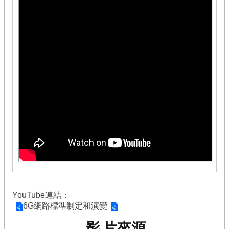
基
地
課
程
改
進
通
訊
實
務
競
賽
年
度
成
果
YouTube連結：
發
6G網路標準制定和演變
表
影片來源