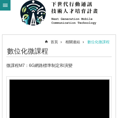
跳到主要內容區塊
進
階
搜
尋
首頁
相關連結
數位化微課程
數位化微課程
最
新
微課程M7：6G網路標準制定和演變
消
息
教
學
聯
盟
示
範